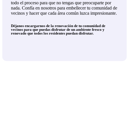
todo el proceso para que no tengas que preocuparte por
nada. Confía en nosotros para embellecer tu comunidad de
vecinos y hacer que cada área común luzca impresionante.
Déjanos encargarnos de la renovación de tu comunidad de
vecinos para que puedas disfrutar de un ambiente fresco y
renovado que todos los residentes puedan disfrutar.
Pintores de pisos y unifamiliares
Pintores de locales comerciales
Decoración de interiores
Alisados de paredes
Pitamos el interior o el exterior de tu vivienda
Eliminación de gotelé y pintado de paredes
Oficinas y locales de Pamplona y Navarra
Colocación de papel y pintura decorativa