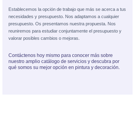
Establecemos la opción de trabajo que más se acerca a tus
necesidades y presupuesto. Nos adaptamos a cualquier
presupuesto. Os presentamos nuestra propuesta. Nos
reuniremos para estudiar conjuntamente el presupuesto y
valorar posibles cambios o mejoras.
Contáctenos hoy mismo para conocer más sobre
nuestro amplio catálogo de servicios y descubra por
qué somos su mejor opción en pintura y decoración.
Pintores de pisos y unifamiliares
Pintores de locales comerciales
Decoración de interiores
Alisados de paredes
Pitamos el interior o el exterior de tu vivienda
Eliminación de gotelé y pintado de paredes
Oficinas y locales de Pamplona y Navarra
Colocación de papel y pintura decorativa