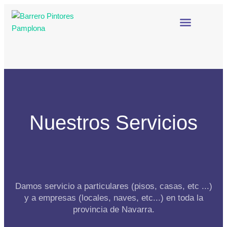
NUESTROS SERVICIOS
¿QUIÉNES SOMOS?
Nuestros Servicios
Damos servicio a particulares (pisos, casas, etc ...)
y a empresas (locales, naves, etc...) en toda la
provincia de Navarra.